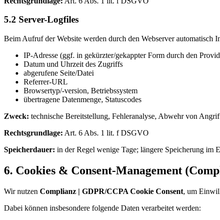
Rechtsgrundlage:
Art. 6 Abs. 1 lit. f DSGVO
5.2 Server-Logfiles
Beim Aufruf der Website werden durch den Webserver automatisch Info
IP-Adresse (ggf. in gekürzter/gekappter Form durch den Provid
Datum und Uhrzeit des Zugriffs
abgerufene Seite/Datei
Referrer-URL
Browsertyp/-version, Betriebssystem
übertragene Datenmenge, Statuscodes
Zweck:
technische Bereitstellung, Fehleranalyse, Abwehr von Angrif
Rechtsgrundlage:
Art. 6 Abs. 1 lit. f DSGVO
Speicherdauer:
in der Regel wenige Tage; längere Speicherung im Ein
6. Cookies & Consent-Management (Compl
Wir nutzen
Complianz | GDPR/CCPA Cookie Consent
, um Einwil
Dabei können insbesondere folgende Daten verarbeitet werden: