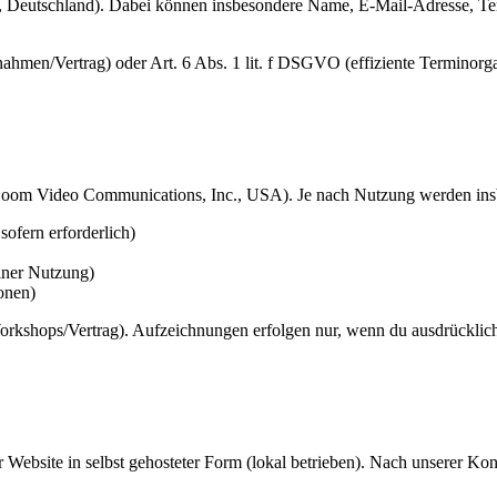
Deutschland). Dabei können insbesondere Name, E-Mail-Adresse, Term
hmen/Vertrag) oder Art. 6 Abs. 1 lit. f DSGVO (effiziente Terminorgani
oom Video Communications, Inc., USA). Je nach Nutzung werden insbe
ofern erforderlich)
iner Nutzung)
onen)
kshops/Vertrag). Aufzeichnungen erfolgen nur, wenn du ausdrücklich e
ebsite in selbst gehosteter Form (lokal betrieben). Nach unserer Konf